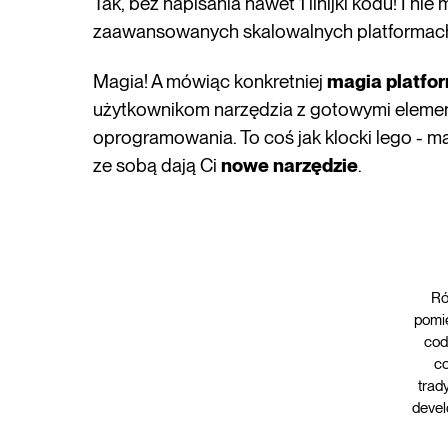
Tak, bez napisania nawet 1 linijki kodu! I ni
zaawansowanych skalowalnych platformach
Magia! A mówiąc konkretniej
magia platfo
użytkownikom narzędzia z gotowymi elemen
oprogramowania. To coś jak klocki lego - m
ze sobą dają Ci
nowe narzędzie
.
Ró
pomi
cod
co
trad
deve