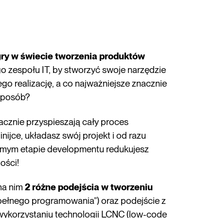
gry w świecie tworzenia produktów
ego zespołu IT, by stworzyć swoje narzędzie
ego realizację, a co najważniejsze znacznie
 sposób?
acznie przyspieszają cały proces
inijce, układasz swój projekt i od razu
amym etapie developmentu redukujesz
ości!
na nim
2 różne podejścia w tworzeniu
“pełnego programowania”) oraz podejście z
wykorzystaniu technologii LCNC (low-code