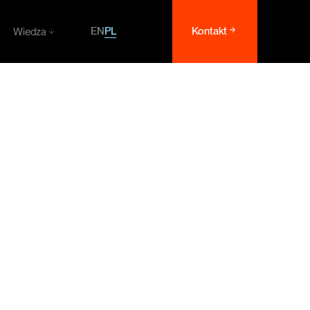
PL
EN
Kontakt
Wiedza
Wiedza