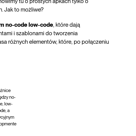
e mówimy tu o prostych apkach tylko o
. Jak to możliwe?
rm no-code low-code
, które dają
tami i szablonami do tworzenia
asa różnych elementów, które, po połączeniu
żnice
ędzy no-
e, low-
de, a
ycyjnym
lopmente