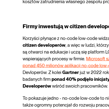
kosztów zatrudnienia własnego zespołu p
Firmy inwestują w citizen develo
Korzyści płynące z no-code low-code widzą 
citizen developerów
, a więc w ludzi, któr
są otwarci na edukacje i uczą się platfor
wspierających procesy w firmie.
Microsoft 
ponad 450 milionów aplikacji no-code low
Devloperów. Z kolei
Gartner
już w 2022 ro
badanych firm
ponad 40% podjęło inicjat
Developerów
wśród swoich pracowników.
To pokazuje jedno - no-code low-code to ni
także ogromny potencjał do rozwoju pracow