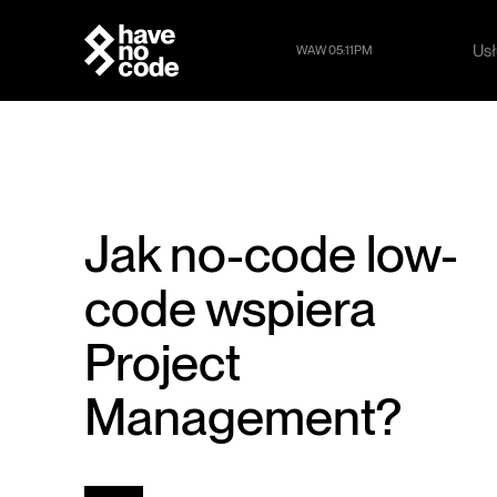
Usł
WAW 05:11PM
Usł
Jak no-code low-
code wspiera
Project
Management?