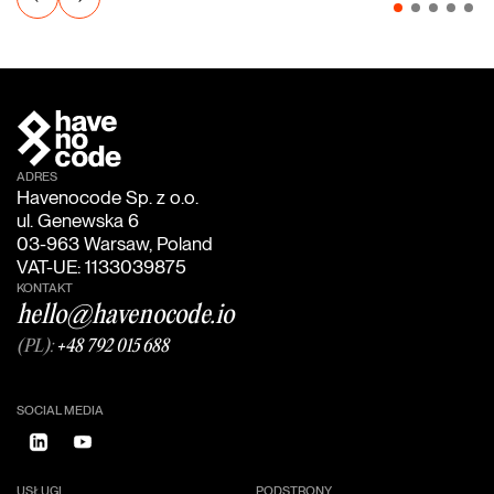
ADRES
Havenocode Sp. z o.o.
ul. Genewska 6
03-963 Warsaw, Poland
VAT-UE: 1133039875
KONTAKT
hello@havenocode.io
(PL):
+48 792 015 688
SOCIAL MEDIA
USŁUGI
PODSTRONY