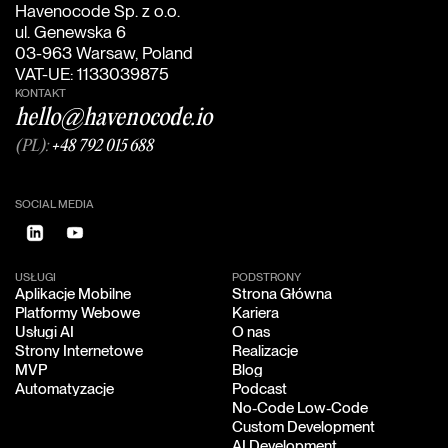
Havenocode Sp. z o.o.
ul. Genewska 6
03-963 Warsaw, Poland
VAT-UE: 1133039875
KONTAKT
hello@havenocode.io
(PL):
+48 792 015 688
SOCIAL MEDIA
USŁUGI
PODSTRONY
Aplikacje Mobilne
Strona Główna
Aplikacje Mobilne
Strona Główna
Platformy Webowe
Kariera
Platformy Webowe
Kariera
Usługi AI
O nas
Usługi AI
O nas
Strony Internetowe
Realizacje
Strony Internetowe
Realizacje
MVP
Blog
MVP
Blog
Automatyzacje
Podcast
Automatyzacje
Podcast
No-Code Low-Code
No-Code Low-Code
Custom Development
Custom Development
AI Development