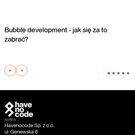
Bubble development - jak się za to
(blog)
zabrać?
ADRES
Havenocode Sp. z o.o.
ul. Genewska 6