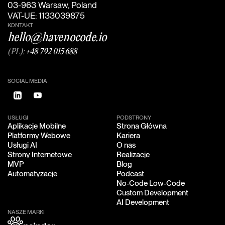
03-963 Warsaw, Poland
VAT-UE: 1133039875
KONTAKT
hello@havenocode.io
(PL):
+48 792 015 688
SOCIAL MEDIA
USŁUGI
PODSTRONY
Aplikacje Mobilne
Strona Główna
Aplikacje Mobilne
Strona Główna
Platformy Webowe
Kariera
Platformy Webowe
Kariera
Usługi AI
O nas
Usługi AI
O nas
Strony Internetowe
Realizacje
Strony Internetowe
Realizacje
MVP
Blog
MVP
Blog
Automatyzacje
Podcast
Automatyzacje
Podcast
No-Code Low-Code
No-Code Low-Code
Custom Development
Custom Development
AI Development
AI Development
NASZE MARKI