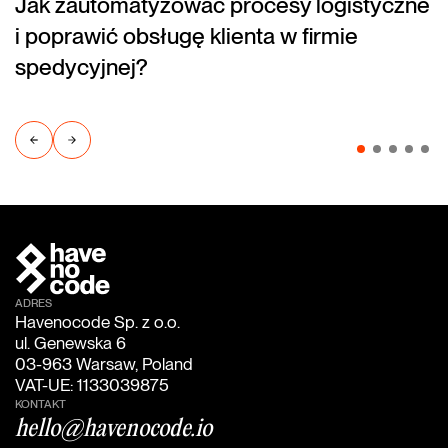
Jak zautomatyzować procesy logistyczne
(blog)
i poprawić obsługę klienta w firmie
spedycyjnej?
ADRES
Havenocode Sp. z o.o.
ul. Genewska 6
03-963 Warsaw, Poland
VAT-UE: 1133039875
KONTAKT
hello@havenocode.io