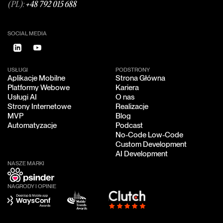
(PL):
+48 792 015 688
SOCIAL MEDIA
USŁUGI
PODSTRONY
Aplikacje Mobilne
Strona Główna
Aplikacje Mobilne
Strona Główna
Platformy Webowe
Kariera
Platformy Webowe
Kariera
Usługi AI
O nas
Usługi AI
O nas
Strony Internetowe
Realizacje
Strony Internetowe
Realizacje
MVP
Blog
MVP
Blog
Automatyzacje
Podcast
Automatyzacje
Podcast
No-Code Low-Code
No-Code Low-Code
Custom Development
Custom Development
AI Development
AI Development
NASZE MARKI
NAGRODY I OPINIE