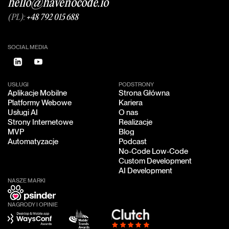
hello@havenocode.io
(PL):
+48 792 015 688
SOCIAL MEDIA
USŁUGI
PODSTRONY
Aplikacje Mobilne
Strona Główna
Aplikacje Mobilne
Strona Główna
Platformy Webowe
Kariera
Platformy Webowe
Kariera
Usługi AI
O nas
Usługi AI
O nas
Strony Internetowe
Realizacje
Strony Internetowe
Realizacje
MVP
Blog
MVP
Blog
Automatyzacje
Podcast
Automatyzacje
Podcast
No-Code Low-Code
No-Code Low-Code
Custom Development
Custom Development
AI Development
AI Development
NASZE MARKI
NAGRODY I OPINIE