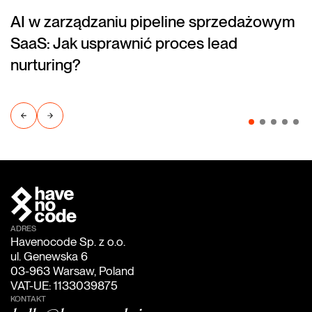
AI w zarządzaniu pipeline sprzedażowym
(blog)
SaaS: Jak usprawnić proces lead
nurturing?
ADRES
Havenocode Sp. z o.o.
ul. Genewska 6
03-963 Warsaw, Poland
VAT-UE: 1133039875
KONTAKT