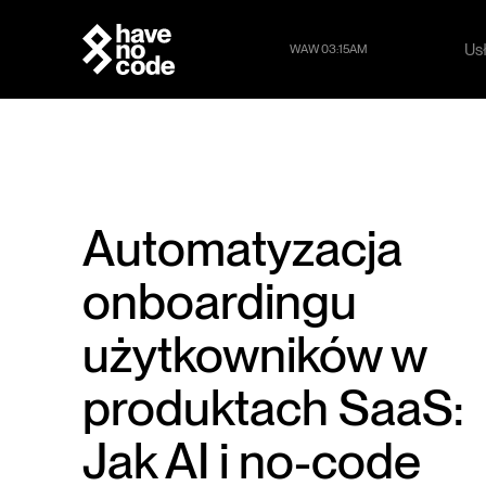
Us
WAW 03:15AM
Us
Automatyzacja
onboardingu
użytkowników w
produktach SaaS:
Jak AI i no-code