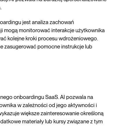
.
ardingu jest analiza zachowań
cji mogą monitorować interakcje użytkownika
wać kolejne kroki procesu wdrożeniowego.
oże zasugerować pomocne instrukcje lub
cznego onboardingu SaaS. AI pozwala na
wnika w zależności od jego aktywności i
k wykazuje większe zainteresowanie określoną
atkowe materiały lub kursy związane z tym