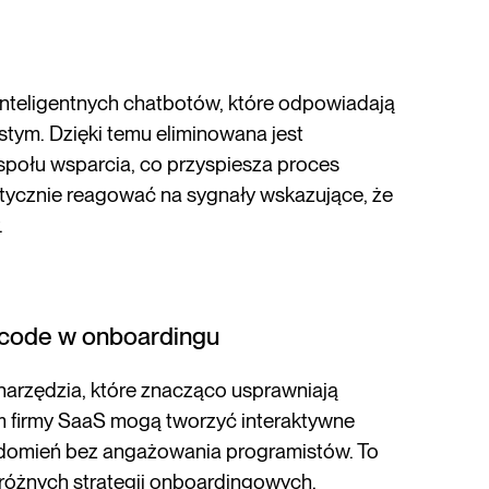
inteligentnych chatbotów, które odpowiadają
tym. Dzięki temu eliminowana jest
połu wsparcia, co przyspiesza proces
ycznie reagować na sygnały wskazujące, że
.
w-code w onboardingu
narzędzia, które znacząco usprawniają
m firmy SaaS mogą tworzyć interaktywne
adomień bez angażowania programistów. To
 różnych strategii onboardingowych.