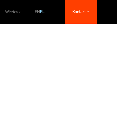
PL
EN
Kontakt
Wiedza
Wiedza