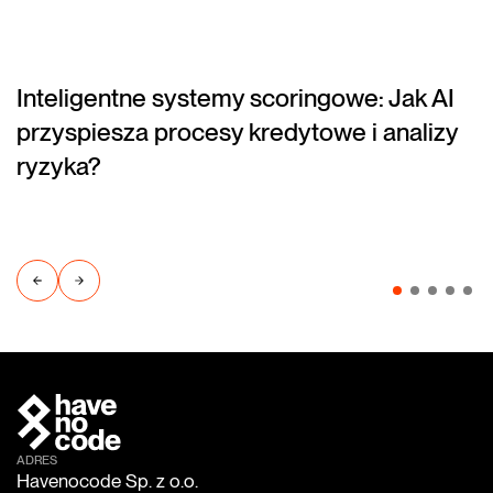
Inteligentne systemy scoringowe: Jak AI
(blog)
przyspiesza procesy kredytowe i analizy
ryzyka?
ADRES
Havenocode Sp. z o.o.