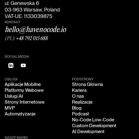
ul. Genewska 6
03-963 Warsaw, Poland
VAT-UE: 1133039875
KONTAKT
hello@havenocode.io
(PL):
+48 792 015 688
SOCIAL MEDIA
USŁUGI
PODSTRONY
Aplikacje Mobilne
Strona Główna
Aplikacje Mobilne
Strona Główna
Platformy Webowe
Kariera
Platformy Webowe
Kariera
Usługi AI
O nas
Usługi AI
O nas
Strony Internetowe
Realizacje
Strony Internetowe
Realizacje
MVP
Blog
MVP
Blog
Automatyzacje
Podcast
Automatyzacje
Podcast
No-Code Low-Code
No-Code Low-Code
Custom Development
Custom Development
AI Development
AI Development
NASZE MARKI