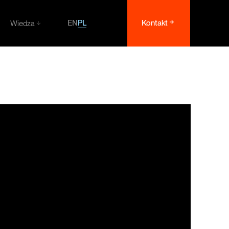
PL
EN
Kontakt
Wiedza
Wiedza