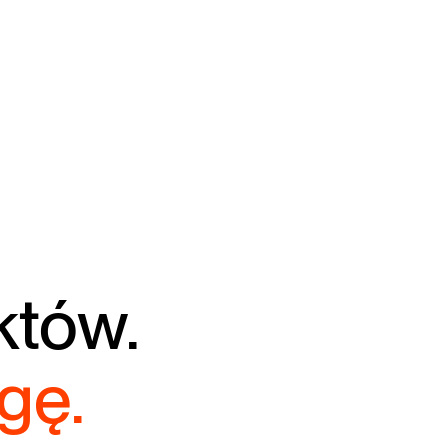
któw.
gę.