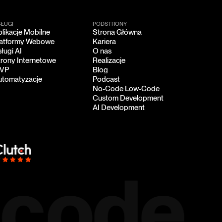
SŁUGI
PODSTRONY
likacje Mobilne
Strona Główna
likacje Mobilne
Strona Główna
latformy Webowe
Kariera
latformy Webowe
Kariera
ługi AI
O nas
ługi AI
O nas
trony Internetowe
Realizacje
trony Internetowe
Realizacje
VP
Blog
VP
Blog
utomatyzacje
Podcast
utomatyzacje
Podcast
No-Code Low-Code
No-Code Low-Code
Custom Development
Custom Development
AI Development
AI Development