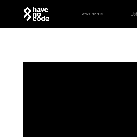
Usł
WAW 01:57PM
Usł