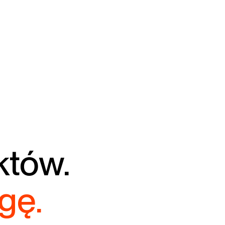
któw.
gę.