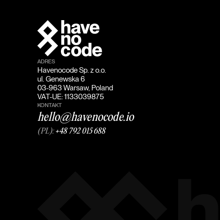
ADRES
Havenocode Sp. z o.o.
ul. Genewska 6
03-963 Warsaw, Poland
VAT-UE: 1133039875
KONTAKT
hello@havenocode.io
(PL):
+48 792 015 688