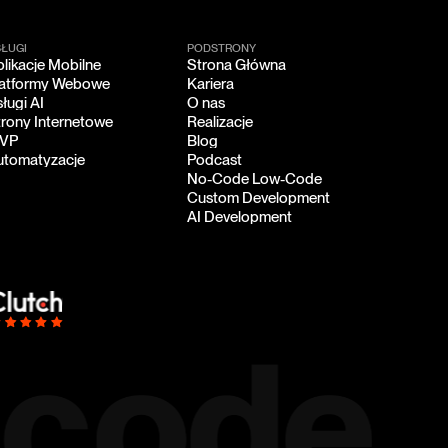
SŁUGI
PODSTRONY
likacje Mobilne
Strona Główna
likacje Mobilne
Strona Główna
latformy Webowe
Kariera
latformy Webowe
Kariera
ługi AI
O nas
ługi AI
O nas
trony Internetowe
Realizacje
trony Internetowe
Realizacje
VP
Blog
VP
Blog
utomatyzacje
Podcast
utomatyzacje
Podcast
No-Code Low-Code
No-Code Low-Code
Custom Development
Custom Development
AI Development
AI Development