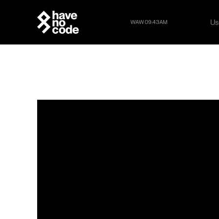
Us
WAW 09:43AM
Us