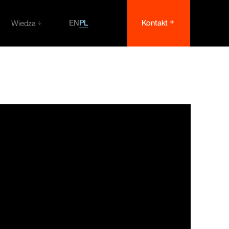
PL
EN
Kontakt
Wiedza
Wiedza