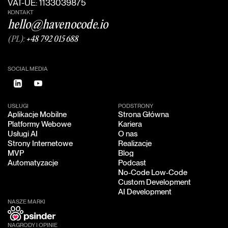
VAT-UE: 1133039875
KONTAKT
hello@havenocode.io
(PL):
+48 792 015 688
SOCIAL MEDIA
USŁUGI
PODSTRONY
Aplikacje Mobilne
Strona Główna
Aplikacje Mobilne
Strona Główna
Platformy Webowe
Kariera
Platformy Webowe
Kariera
Usługi AI
O nas
Usługi AI
O nas
Strony Internetowe
Realizacje
Strony Internetowe
Realizacje
MVP
Blog
MVP
Blog
Automatyzacje
Podcast
Automatyzacje
Podcast
No-Code Low-Code
No-Code Low-Code
Custom Development
Custom Development
AI Development
AI Development
NASZE MARKI
NAGRODY I OPINIE