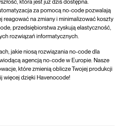
łość, która jest już dziś dostępna.
automatyzacja za pomocą no-code pozwalają
ej reagować na zmiany i minimalizować koszty
ode, przedsiębiorstwa zyskują elastyczność,
nych rozwiązań informatycznych.
ch, jakie niosą rozwiązania no-code dla
, wiodącą agencją no-code w Europie. Nasze
cje, które zmienią oblicze Twojej produkcji
nij więcej dzięki Havenocode!