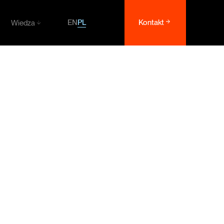
PL
EN
Kontakt
Wiedza
Wiedza