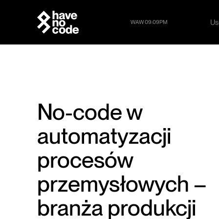
Us
WAW 09:09PM
Us
No-code w
automatyzacji
procesów
przemysłowych –
branża produkcji