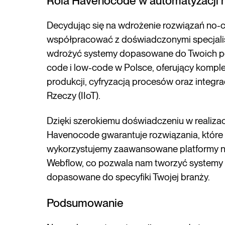
Rola Havenocode w automatyzacji 
Decydując się na wdrożenie rozwiązań no-co
współpracować z doświadczonymi specjalis
wdrożyć systemy dopasowane do Twoich pot
code i low-code w Polsce, oferujący kompl
produkcji, cyfryzacją procesów oraz integr
Rzeczy (IIoT).
Dzięki szerokiemu doświadczeniu w realizacj
Havenocode gwarantuje rozwiązania, które 
wykorzystujemy zaawansowane platformy no-
Webflow, co pozwala nam tworzyć systemy sk
dopasowane do specyfiki Twojej branży.
Podsumowanie