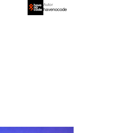
Autor
havenocode