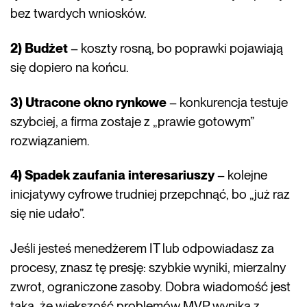
bez twardych wniosków.
2) Budżet
– koszty rosną, bo poprawki pojawiają
się dopiero na końcu.
3) Utracone okno rynkowe
– konkurencja testuje
szybciej, a firma zostaje z „prawie gotowym”
rozwiązaniem.
4) Spadek zaufania interesariuszy
– kolejne
inicjatywy cyfrowe trudniej przepchnąć, bo „już raz
się nie udało”.
Jeśli jesteś menedżerem IT lub odpowiadasz za
procesy, znasz tę presję: szybkie wyniki, mierzalny
zwrot, ograniczone zasoby. Dobra wiadomość jest
taka, że większość problemów MVP wynika z