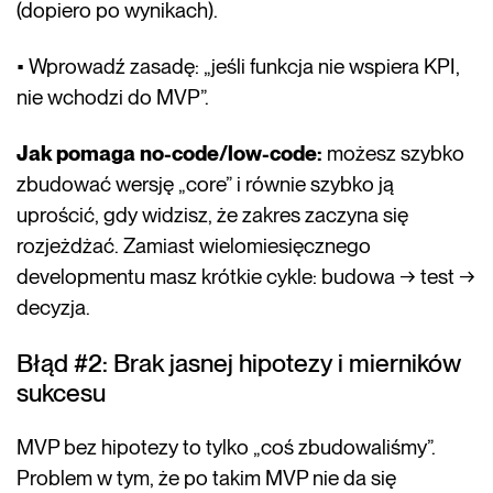
(dopiero po wynikach).
• Wprowadź zasadę: „jeśli funkcja nie wspiera KPI,
nie wchodzi do MVP”.
Jak pomaga no-code/low-code:
możesz szybko
zbudować wersję „core” i równie szybko ją
uprościć, gdy widzisz, że zakres zaczyna się
rozjeżdżać. Zamiast wielomiesięcznego
developmentu masz krótkie cykle: budowa → test →
decyzja.
Błąd #2: Brak jasnej hipotezy i mierników
sukcesu
MVP bez hipotezy to tylko „coś zbudowaliśmy”.
Problem w tym, że po takim MVP nie da się