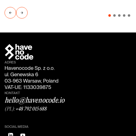
ADRES
Havenocode Sp. z o.o.
ul. Genewska 6
03-963 Warsaw, Poland
VAT-UE: 1133039875
KONTAKT
hello@havenocode.io
(PL):
+48 792 015 688
SOCIAL MEDIA