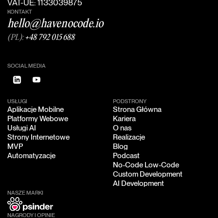
VAT-UE: 1133039875
KONTAKT
hello@havenocode.io
(PL):
+48 792 015 688
SOCIAL MEDIA
USŁUGI
PODSTRONY
Aplikacje Mobilne
Strona Główna
Aplikacje Mobilne
Strona Główna
Platformy Webowe
Kariera
Platformy Webowe
Kariera
Usługi AI
O nas
Usługi AI
O nas
Strony Internetowe
Realizacje
Strony Internetowe
Realizacje
MVP
Blog
MVP
Blog
Automatyzacje
Podcast
Automatyzacje
Podcast
No-Code Low-Code
No-Code Low-Code
Custom Development
Custom Development
AI Development
AI Development
NASZE MARKI
NAGRODY I OPINIE