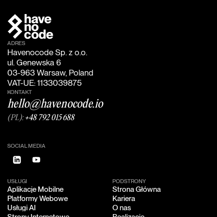
ADRES
Havenocode Sp. z o.o.
ul. Genewska 6
03-963 Warsaw, Poland
VAT-UE: 1133039875
KONTAKT
hello@havenocode.io
(PL):
+48 792 015 688
SOCIAL MEDIA
USŁUGI
PODSTRONY
Aplikacje Mobilne
Strona Główna
Aplikacje Mobilne
Strona Główna
Platformy Webowe
Kariera
Platformy Webowe
Kariera
Usługi AI
O nas
Usługi AI
O nas
Strony Internetowe
Realizacje